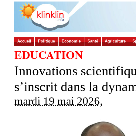
Accueil
Politique
Economie
Santé
Agriculture
S
EDUCATION
Innovations scientifiq
s’inscrit dans la dyna
mardi 19 mai 2026
,