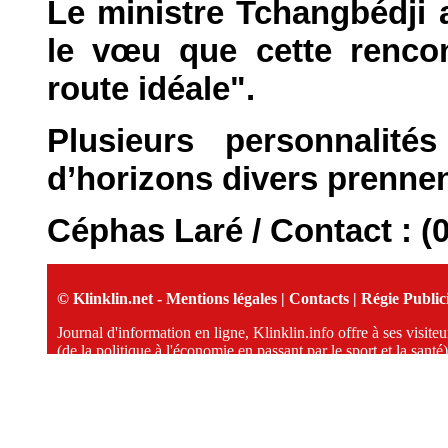
Le ministre Tchangbédji a
le vœu que cette rencon
route idéale".
Plusieurs personnalité
d’horizons divers prennent
Céphas Laré / Contact : (
© Klinklin.net -
Mentions légales
|
Contacts
|
Régie Publici
Journal d'information en ligne, Klinklin.info offre à ses visit
(de la politique à l'économie en passant par le sport et la santé