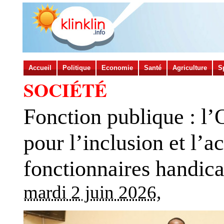
Accueil
Politique
Economie
Santé
Agriculture
S
SOCIÉTÉ
Fonction publique : 
pour l’inclusion et l
fonctionnaires handic
mardi 2 juin 2026
,