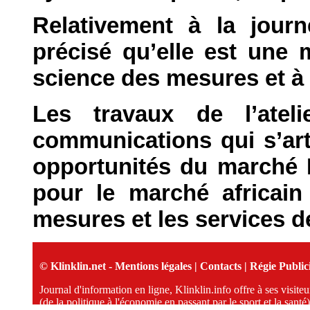
Relativement à la jour
précisé qu’elle est une 
science des mesures et à 
Les travaux de l’ate
communications qui s’art
opportunités du marché H
pour le marché africain
mesures et les services d
© Klinklin.net -
Mentions légales
|
Contacts
|
Régie Publici
Journal d'information en ligne, Klinklin.info offre à ses visit
(de la politique à l'économie en passant par le sport et la santé