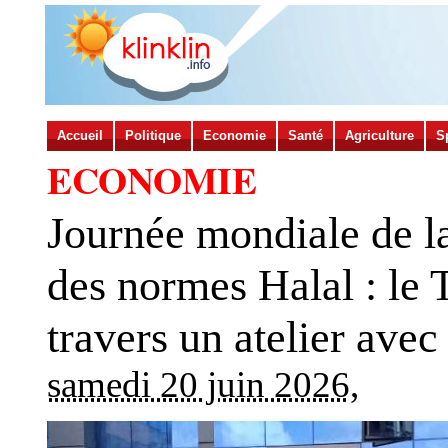
Accueil
Politique
Economie
Santé
Agriculture
S
ECONOMIE
Journée mondiale de la
des normes Halal : le
travers un atelier ave
samedi 20 juin 2026
,