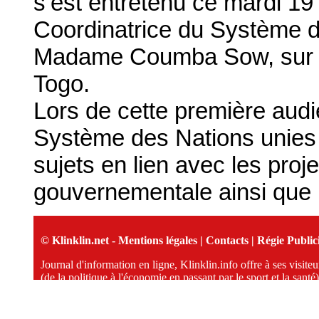
s’est entretenu ce mardi 1
Coordinatrice du Système d
Madame Coumba Sow, sur l
Togo.
Lors de cette première aud
Système des Nations unies a
sujets en lien avec les proje
gouvernementale ainsi que l
© Klinklin.net -
Mentions légales
|
Contacts
|
Régie Publici
Journal d'information en ligne, Klinklin.info offre à ses visit
(de la politique à l'économie en passant par le sport et la santé