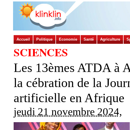
Accueil
Politique
Economie
Santé
Agriculture
S
SCIENCES
Les 13èmes ATDA à Ab
la cébration de la Jour
artificielle en Afrique
jeudi 21 novembre 2024
,