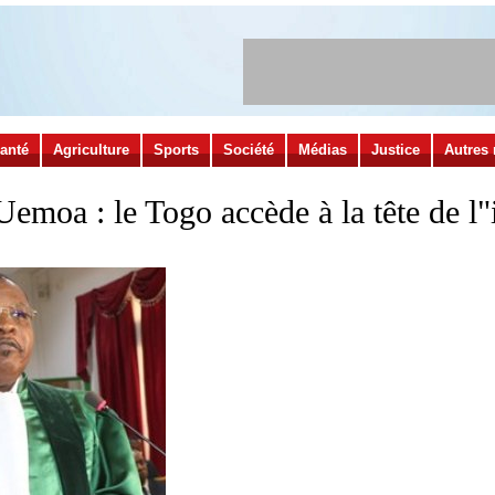
anté
Agriculture
Sports
Société
Médias
Justice
Autres 
Uemoa : le Togo accède à la tête de l"i