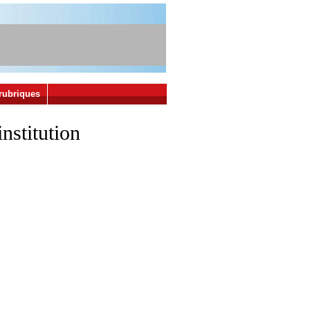
rubriques
nstitution